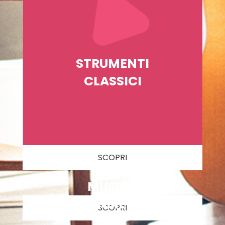
STRUMENTI
CLASSICI
SCOPRI
MUSICA
D'INSIEME
SCOPRI