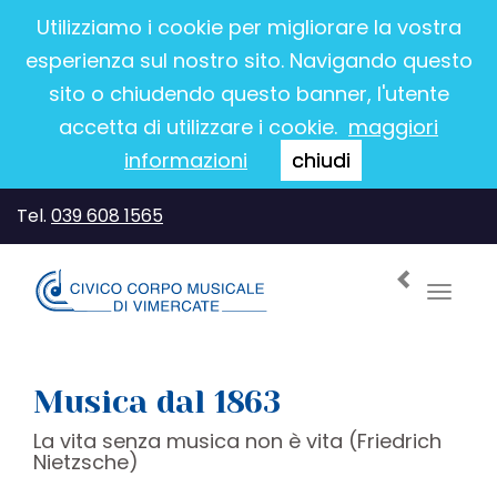
Utilizziamo i cookie per migliorare la vostra
esperienza sul nostro sito. Navigando questo
sito o chiudendo questo banner, l'utente
accetta di utilizzare i cookie.
maggiori
informazioni
chiudi
Tel.
039 608 1565
Toggl
navig
Musica dal 1863
La vita senza musica non è vita (Friedrich
Nietzsche)