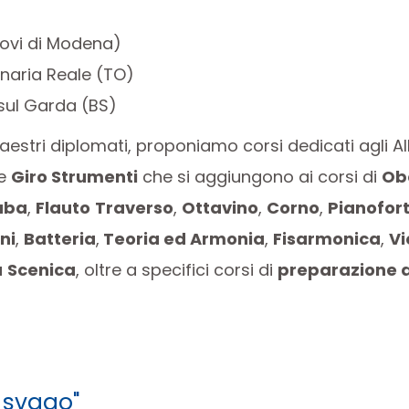
ovi di Modena)
naria Reale (TO)
sul Garda (BS)
stri diplomati, proponiamo corsi dedicati agli Alli
e
Giro Strumenti
che si aggiungono ai corsi di
Ob
uba
,
Flauto
Traverso
,
Ottavino
,
Corno
,
Pianofor
ni
,
Batteria
,
Teoria ed Armonia
,
Fisarmonica
,
Vi
a
Scenica
, oltre a specifici corsi di
preparazione a
e svago"