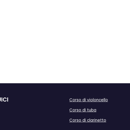
ICI
Corso di violoncello
Corso di tuba
Corso di clarinetto