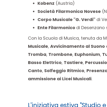
Kobenz
(Austria)
Società
Filarmonica
Novese
(N
Corpo Musicale "G. Verdi"
di Ve
Ente Filarmonico
di Desenzano 
Con la Scuola di Musica, tenuta da Mae
Musicale
,
Avvicinamento al Suono
Tromba
,
Trombone
,
Euphonium
,
T
Basso
Elettrico
,
Tastiere
,
Percussio
Canto
,
Solfeggio
Ritmico
,
Presenz
ammissione ai Licei Musicali
.
L'iniziativa estiva "Studio 