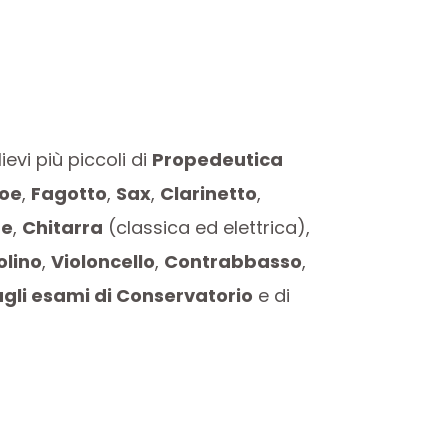
evi più piccoli di
Propedeutica
oe
,
Fagotto
,
Sax
,
Clarinetto
,
te
,
Chitarra
(classica ed elettrica),
olino
,
Violoncello
,
Contrabbasso
,
gli esami di Conservatorio
e di