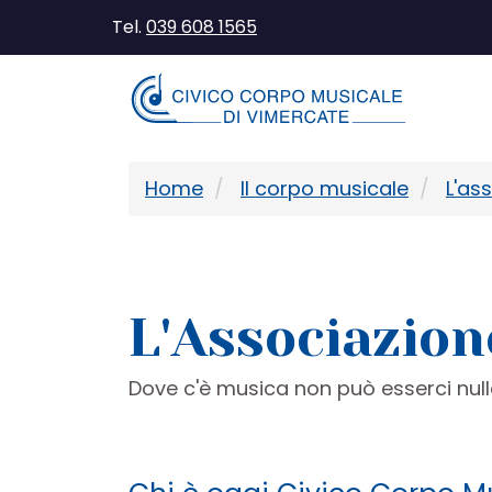
Tel.
039 608 1565
Home
Il corpo musicale
L'as
L'Associazion
Dove c'è musica non può esserci null