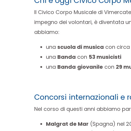
Chi è oggi Civico Corpo M
Il Civico Corpo Musicale di Vimercat
impegno dei volontari, è diventata un
abbiamo:
una
scuola di musica
con circ
una
Banda
con
53 musicisti
una
Banda
giovanile
con
29 mu
Concorsi internazionali e 
Nel corso di questi anni abbiamo part
Malgrat de Mar
(Spagna) nel 2