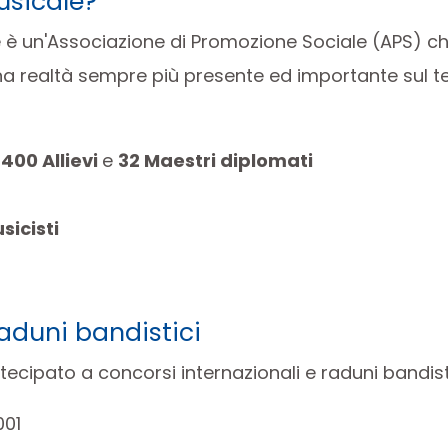
usicale?
e è un'Associazione di Promozione Sociale (APS) ch
a realtà sempre più presente ed importante sul ter
a
400 Allievi
e
32 Maestri diplomati
sicisti
raduni bandistici
ecipato a concorsi internazionali e raduni bandisti
001