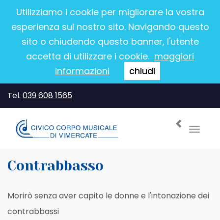
Utilizziamo i cookie per migliorare la vostra
esperienza sul nostro sito. Navigando questo
sito o chiudendo questo banner, l'utente
accetta di utilizzare i cookie.
maggiori
informazioni
chiudi
Tel.
039 608 1565
Toggl
navig
Contrabbasso
Morirò senza aver capito le donne e l'intonazione dei
contrabbassi