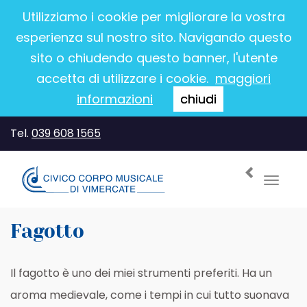
Utilizziamo i cookie per migliorare la vostra
esperienza sul nostro sito. Navigando questo
sito o chiudendo questo banner, l'utente
accetta di utilizzare i cookie.
maggiori
informazioni
chiudi
Tel.
039 608 1565
Toggl
navig
Fagotto
Il fagotto è uno dei miei strumenti preferiti. Ha un
aroma medievale, come i tempi in cui tutto suonava