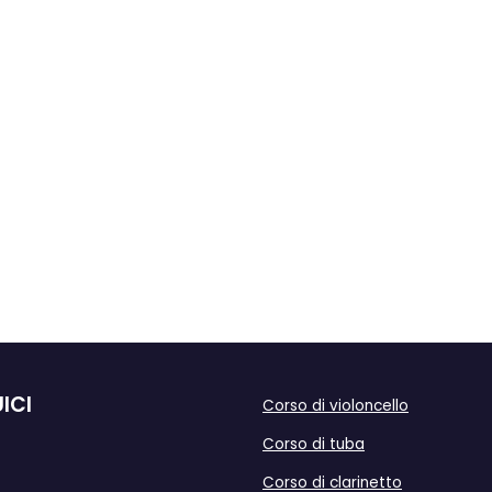
ICI
Corso di violoncello
Corso di tuba
Corso di clarinetto