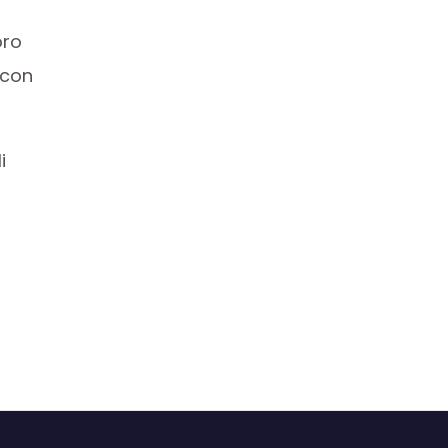
oro
 con
i