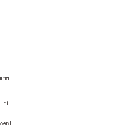
lati
i di
menti