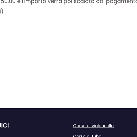
 € 50,00 e l'importo verrà poi scalato dal pagament
1)
ICI
Corso di violoncello
Corso di tuba