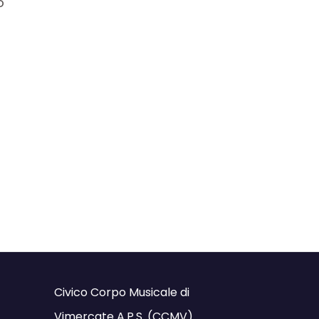
o
Civico Corpo Musicale di
Vimercate A.P.S. (CCMV)