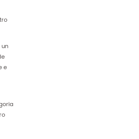
tro
a un
le
e e
goria
ro