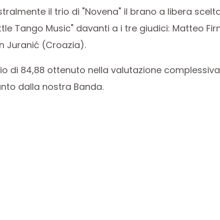
almente il trio di "Novena" il brano a libera scelt
tle Tango Music" davanti a i tre giudici: Matteo Fir
an Juranić (Croazia).
gio di 84,88 ottenuto nella valutazione complessiva
iunto dalla nostra Banda.