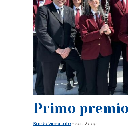
Primo premio
Banda Vimercate
- sab 27 apr