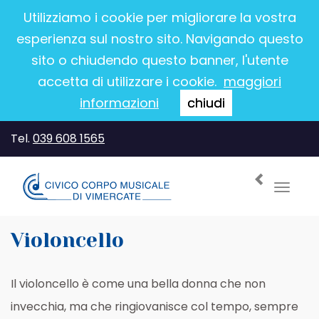
Utilizziamo i cookie per migliorare la vostra
esperienza sul nostro sito. Navigando questo
sito o chiudendo questo banner, l'utente
accetta di utilizzare i cookie.
maggiori
informazioni
chiudi
Tel.
039 608 1565
Toggl
navig
Violoncello
Il violoncello è come una bella donna che non
invecchia, ma che ringiovanisce col tempo, sempre