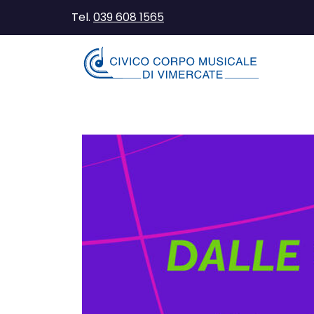
Tel.
039 608 1565