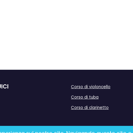
ICI
Corso di violoncello
Corso di tuba
Corso di clarinetto